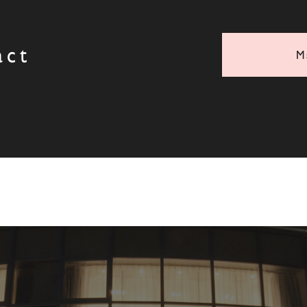
act
M