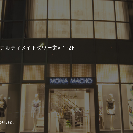
 アルティメイトタワー栄V 1･2F
served.