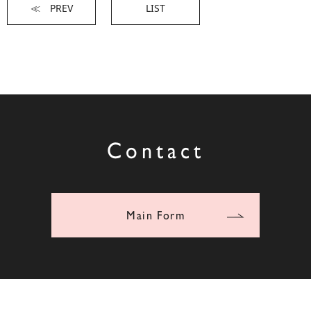
≪ PREV
LIST
Contact
Main Form