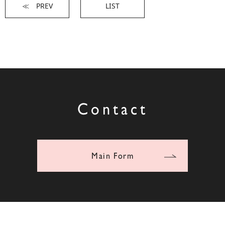
≪ PREV
LIST
Contact
Main Form