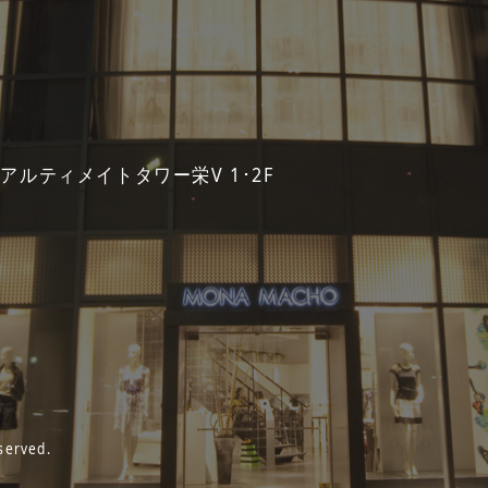
 アルティメイトタワー栄V 1･2F
served.