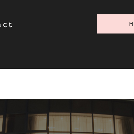
act
M