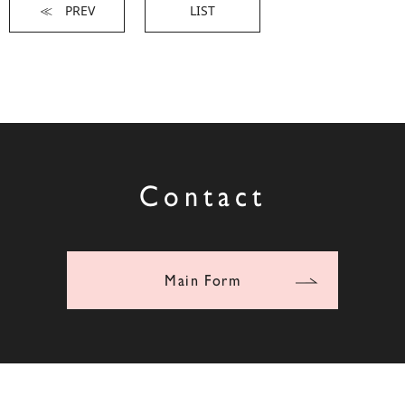
≪ PREV
LIST
Contact
Main Form