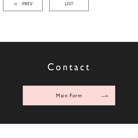
≪ PREV
LIST
Contact
Main Form