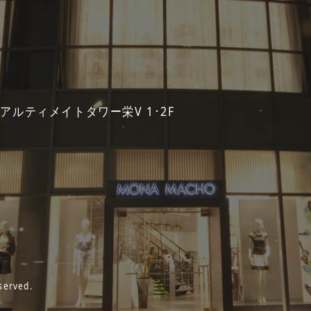
 アルティメイトタワー栄V 1･2F
served.