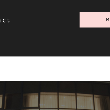
act
M