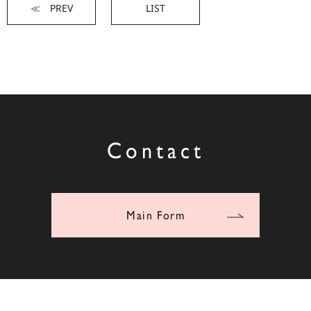
≪ PREV
LIST
Contact
Main Form