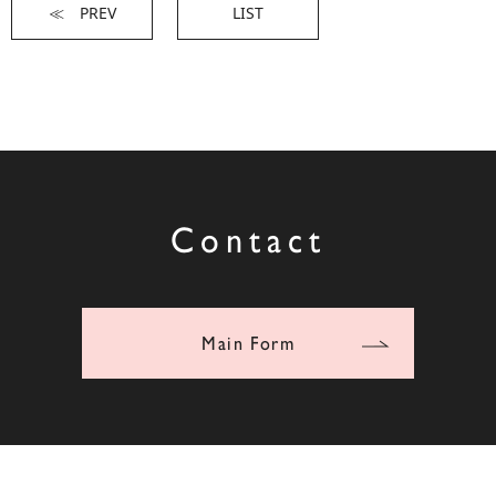
≪ PREV
LIST
Contact
Main Form