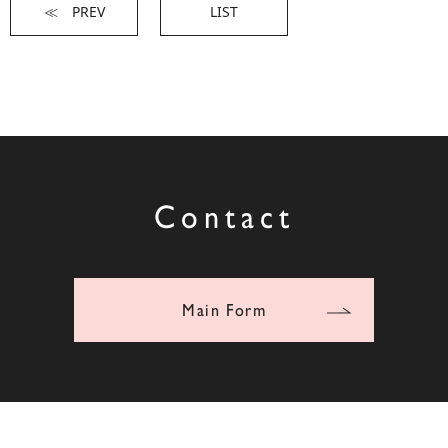
≪ PREV
LIST
Contact
Main Form