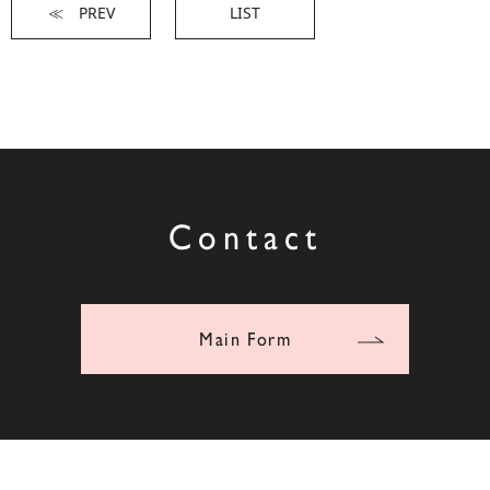
≪ PREV
LIST
Contact
Main Form