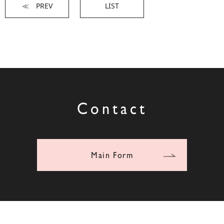
≪ PREV
LIST
Contact
Main Form