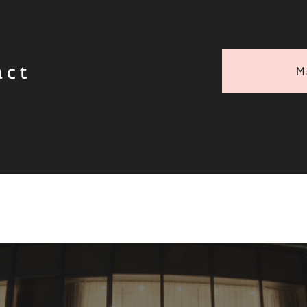
act
M