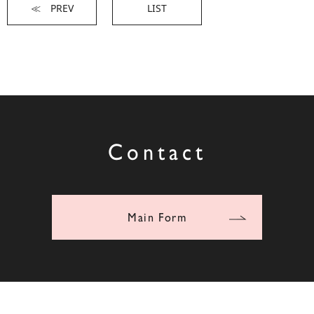
≪ PREV
LIST
Contact
Main Form