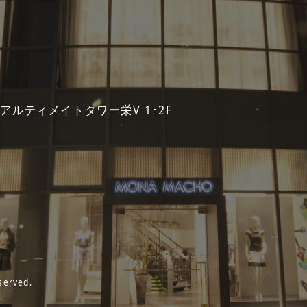
 アルティメイトタワー栄V 1･2F
served.