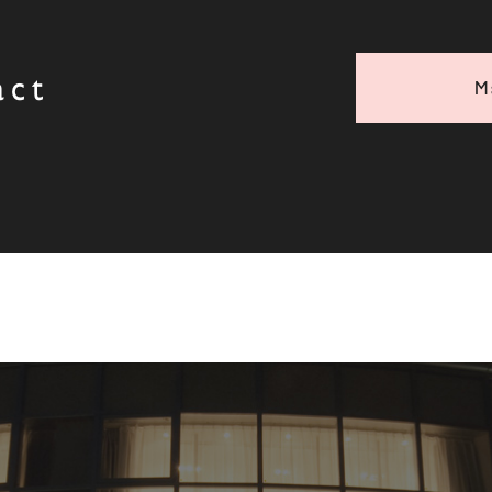
act
M