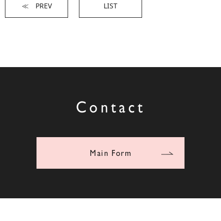
≪ PREV
LIST
Contact
Main Form