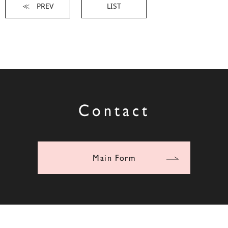
≪ PREV
LIST
Contact
Main Form