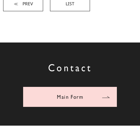
≪ PREV
LIST
Contact
Main Form