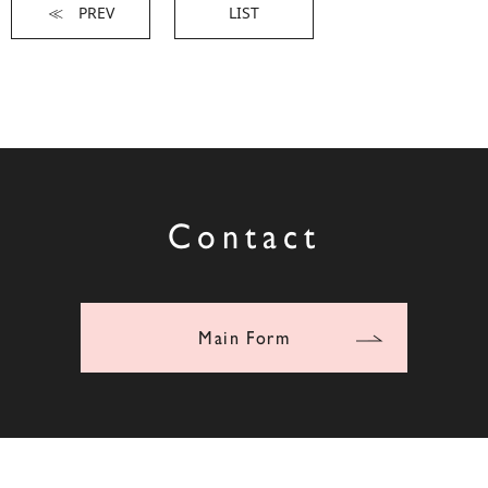
≪ PREV
LIST
Contact
Main Form