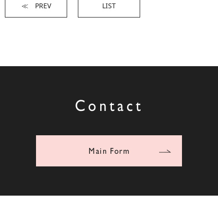
≪ PREV
LIST
Contact
Main Form