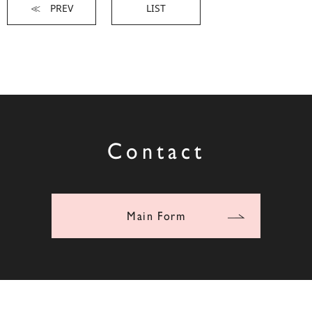
≪ PREV
LIST
Contact
Main Form