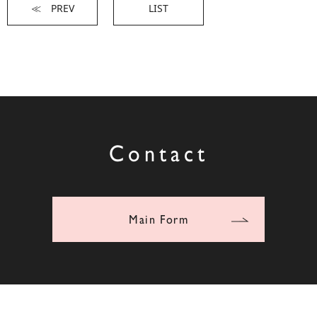
≪ PREV
LIST
Contact
Main Form