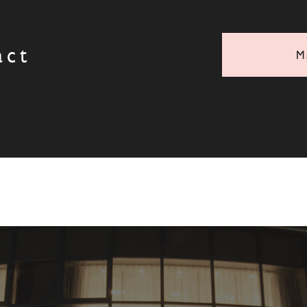
act
M