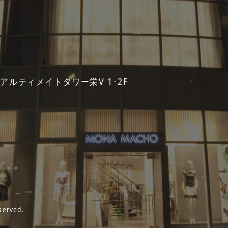
 アルティメイトタワー栄V 1･2F
served.