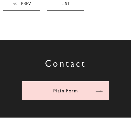
≪ PREV
LIST
Contact
Main Form