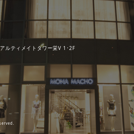
 アルティメイトタワー栄V 1･2F
served.