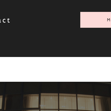
act
M