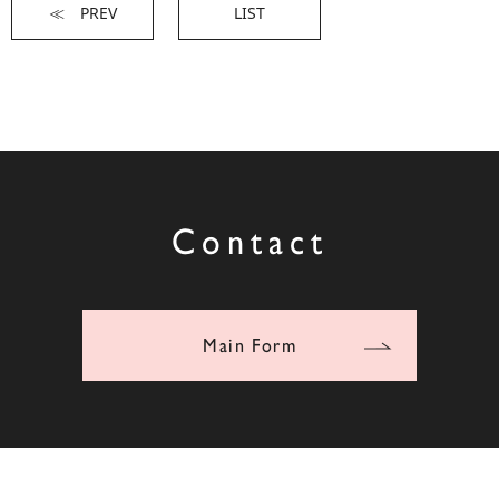
≪ PREV
LIST
Contact
Main Form