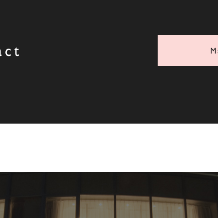
act
M