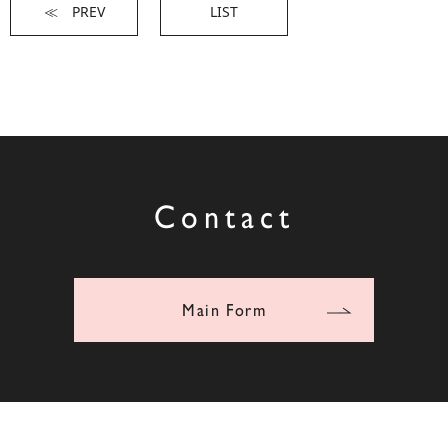
≪ PREV
LIST
Contact
Main Form