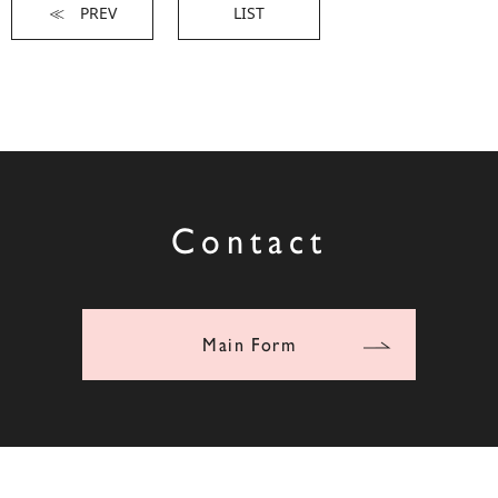
≪ PREV
LIST
Contact
Main Form