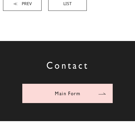
≪ PREV
LIST
Contact
Main Form