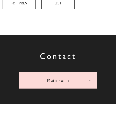
≪ PREV
LIST
Contact
Main Form