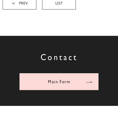
≪ PREV
LIST
Contact
Main Form