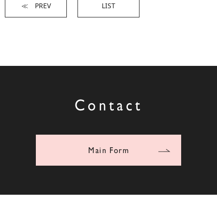
≪ PREV
LIST
Contact
Main Form