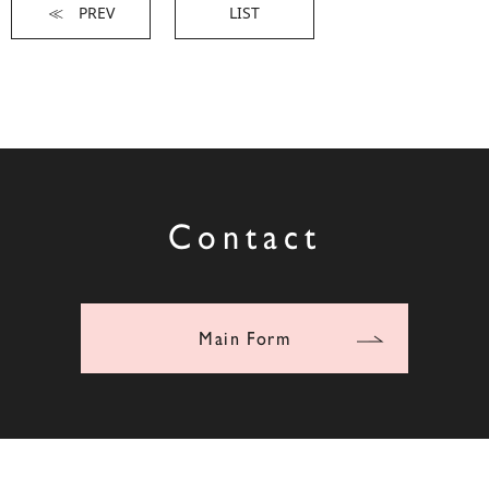
≪ PREV
LIST
Contact
Main Form