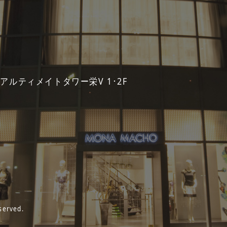
 アルティメイトタワー栄V 1･2F
served.