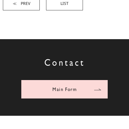
≪ PREV
LIST
Contact
Main Form