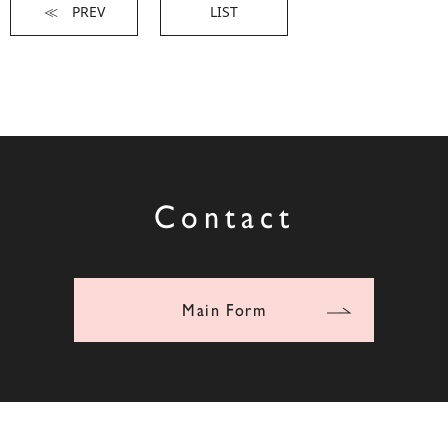
≪ PREV
LIST
Contact
Main Form